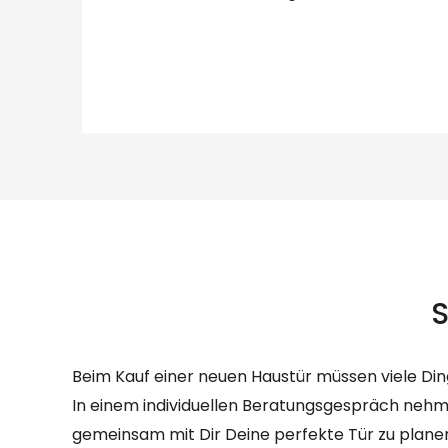
S
Beim Kauf einer neuen Haustür müssen viele Din
bringt. Daher ist es wichtig, alle Optionen hi
In einem individuellen Beratungsgespräch nehme 
Technik kennenzulernen. Nur so kannst Du Dir sic
gemeinsam mit Dir Deine perfekte Tür zu planen
langfristig zufrieden mit Deiner neuen Haustür se