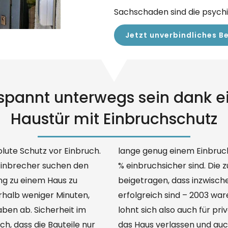
Sachschaden sind die psychi
Jetzt unverbindliches 
spannt unterwegs sein dank e
Haustür mit Einbruchschutz
olute Schutz vor Einbruch.
müssen, aber nicht zu 100
 Einbrecher suchen den
heitstechnik hat dazu
ng zu einem Haus zu
ler Einbruchsversuche
erhalb weniger Minuten,
nvestition in Sicherheit
aben ab. Sicherheit im
st Du jederzeit beruhigt
h, dass die Bauteile nur
das Haus verlassen und auc