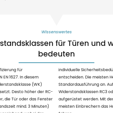
Wissenswertes
standsklassen für Türen und w
bedeuten
fizierung für
die Ausstattung
EN 1627. In diesem
 in der Klasse RC2 als
derstandsklasse (WK)
e Türen auch auf die
setzt. Desto höher der RC-
eitshaustür der Klasse RC4
r, die Tür oder das Fenster
sstattung kannst Du den
andszeit mind. 3 Minuten)
 beruhigt in den Urlaub