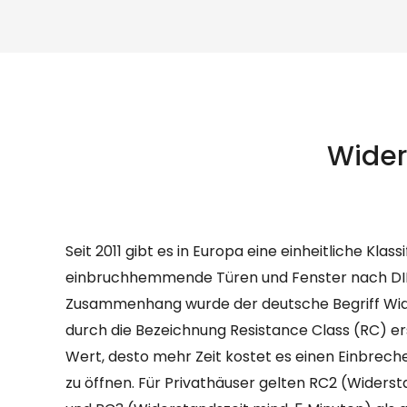
Wider
Seit 2011 gibt es in Europa eine einheitliche Klassi
individuelle Sicherheitsbedürfnis und das Budget oft über 
einbruchhemmende Türen und Fenster nach DIN 
entscheiden. Die meisten Hersteller bieten Produkte
Zusammenhang wurde der deutsche Begriff Wi
Standardausführung an. Auf Wunsch können dies
durch die Bezeichnung Resistance Class (RC) er
Widerstandsklassen RC3 oder sogar als Sicherh
Wert, desto mehr Zeit kostet es einen Einbreche
aufgerüstet werden. Mit der passenden Au
zu öffnen. Für Privathäuser gelten RC2 (Widerst
meisten Einbrechern das Handwerk legen und