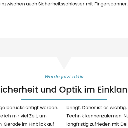
inzwischen auch Sicherheitsschlösser mit Fingerscanner.
Werde jetzt aktiv
icherheit und Optik im Einkla
ge berücksichtigt werden.
nsichtlich Ausstattung und
ich mir viel Zeit, um
her sein, dass Du auch
. Gerade im Hinblick auf
in wirst. Denn eine solche