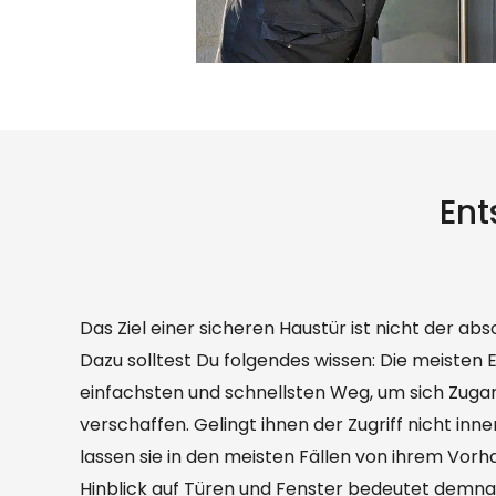
Ent
Das Ziel einer sicheren Haustür ist nicht der abs
lange genug einem Einbruchversuch standhalten 
Dazu solltest Du folgendes wissen: Die meisten
% einbruchsicher sind. Die zunehmende Sicher
einfachsten und schnellsten Weg, um sich Zuga
beigetragen, dass inzwischen nur noch etwa 50 % al
verschaffen. Gelingt ihnen der Zugriff nicht inn
erfolgreich sind – 2003 waren es noch 70 %. Die I
lassen sie in den meisten Fällen von ihrem Vorh
lohnt sich also auch für private Haushalte. So kann
Hinblick auf Türen und Fenster bedeutet demnac