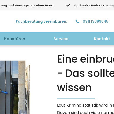
tung und Montage aus einer Hand
Optimales Preis- Leistun
Fachberatung vereinbaren:
0911 13399645
Haustüren
Service
Kontakt
Eine einbr
- Das sollt
wissen
Laut Kriminalstatistik wird 
Davon sind auch viele norm